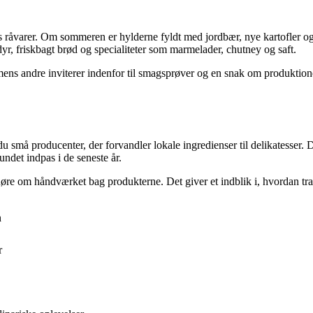
 råvarer. Om sommeren er hylderne fyldt med jordbær, nye kartofler og 
r, friskbagt brød og specialiteter som marmelader, chutney og saft.
mens andre inviterer indenfor til smagsprøver og en snak om produktione
 små producenter, der forvandler lokale ingredienser til delikatesser. D
undet indpas i de seneste år.
øre om håndværket bag produkterne. Det giver et indblik i, hvordan tra
n
r