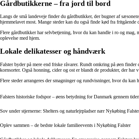
Gårdbutikkerne – fra jord til bord
Langs de små landeveje finder du gårdbutikker, der bugner af sæsonens
hjemmelavet most. Mange steder kan du også finde kød fra fritgående dy
Flere gårdbutikker har selvbetjening, hvor du kan handle i ro og mag, 
oplevelse med hjem.
Lokale delikatesser og håndværk
Falster byder på mere end friske råvarer. Rundt omkring på øen finder du
kornsorter. Også honning, cider og ost er blandt de produkter, der har v
Flere steder arrangeres der smagninger og rundvisninger, hvor du kan h
Falsters historiske fodspor – øens betydning for Danmark gennem tide
Sov under stjernerne: Shelters og naturlejrpladser nær Nykøbing Falste
Oplev sammen – de bedste lokale familieevents i Nykøbing Falster