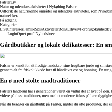
FalsterLiv
Natur og udendørs aktiviteter i Nykøbing Falster
Udforsk de naturskønne områder og udendørs aktiviteter, som Nykøbing F
naturelsker.
Få adgang
Kategorier
Livet
Interesser
Familie
Spis
Aktiviteter
Bolig
Erhverv
Forbrug
Skønhed
By
Login
Opret profil
Nyhedsbrev
Gårdbutikker og lokale delikatesser: En sm
Falster er kendt for sit frodige landskab, sine frugtbare jorde og sin s
gennem alt fra friskplukkede bær til håndlavet ost og honning. En tur ge
En ø med stolte madtraditioner
Falsters landbrug har i generationer været en vigtig del af livet på øe
videre på disse traditioner, men med et moderne fokus på bæredygtighed
Når du besøger en gårdbutik på Falster, møder du ofte produkter, der er