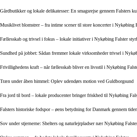
Gårdbutikker og lokale delikatesser: En smagsrejse gennem Falsters kul
Musiklivet blomstrer – fra intime scener til store koncerter i Nykøbing 
Fællesskab og trivsel i fokus – lokale initiativer i Nykøbing Falster st
Sundhed på jobbet: Sådan fremmer lokale virksomheder trivsel i Nykøb
Frivillighedens kraft – når fællesskab bliver en livsstil i Nykøbing Falst
Træn under åben himmel: Oplev udendørs motion ved Guldborgsund
Fra jord til bord – lokale producenter bringer friskhed til Nykøbing Fal
Falsters historiske fodspor – øens betydning for Danmark gennem tide
Sov under stjernerne: Shelters og naturlejrpladser nær Nykøbing Falste