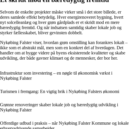
Selvom de enkelte projekter måske virker små i det store billede, er
deres samlede effekt betydelig. Hver energirenoveret bygning, hvert
nyt solcelleanlæg og hver grøn gårdplads er et skridt mod en mere
bæredygtig fremtid. Og når indsatsen samtidig skaber lokale job og
styrker fællesskabet, bliver gevinsten dobbelt.
Nykøbing Falster viser, hvordan grøn omstilling kan forankres lokalt –
ikke som et abstrakt mål, men som en konkret del af hverdagen. Det
handler om at bygge videre på byens eksisterende kvaliteter og skabe
udvikling, der både gavner klimaet og de mennesker, der bor her.
Infrastruktur som investering – en nøgle til økonomisk vækst i
Nykøbing Falster
Turismen i fremgang: En vigtig brik i Nykøbing Falsters økonomi
Grønne renoveringer skaber lokale job og bæredygtig udvikling i
Nykøbing Falster
Offentlige udbud i praksis – når Nykøbing Falster Kommune og lokale
erhvervsdrivende samarbejder