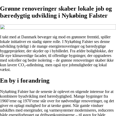
Grønne renoveringer skaber lokale job og
bæredygtig udvikling i Nykøbing Falster
I takt med at Danmark bevæger sig mod en grønnere fremtid, spiller
lokale initiativer en stadig større rolle. I Nykøbing Falster ses denne
udvikling tydeligt i de mange energirenoveringer og bæredygtige
byggeprojekter, der skyder op i bybilledet. Fra ældre boligblokke, der
får nye klimavenlige facader, til offentlige bygninger, der opgraderes
med solceller og bedre isolering – de grønne renoveringer skaber ikke
kun lavere CO₂-udledning, men også nye jobmuligheder og lokal
vækst.
En by i forandring
Nykøbing Falster har de seneste år oplevet en stigende interesse for at
kombinere byudvikling med bæredygtighed. Mange bygninger fra
1960’erne og 1970’erne står over for nødvendige renoveringer, og det
giver en oplagt mulighed for at tænke grønt. Når gamle vinduer
udskiftes med energiruder, og varmesystemer moderniseres, reduceres
både energiforbruget og driftsomkostningerne – til gavn for både