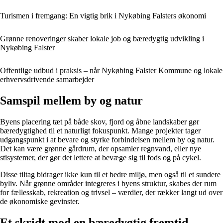
Turismen i fremgang: En vigtig brik i Nykøbing Falsters økonomi
Grønne renoveringer skaber lokale job og bæredygtig udvikling i
Nykøbing Falster
Offentlige udbud i praksis – når Nykøbing Falster Kommune og lokale
erhvervsdrivende samarbejder
Samspil mellem by og natur
Byens placering tæt på både skov, fjord og åbne landskaber gør
bæredygtighed til et naturligt fokuspunkt. Mange projekter tager
udgangspunkt i at bevare og styrke forbindelsen mellem by og natur.
Det kan være grønne gårdrum, der opsamler regnvand, eller nye
stisystemer, der gør det lettere at bevæge sig til fods og på cykel.
Disse tiltag bidrager ikke kun til et bedre miljø, men også til et sundere
byliv. Når grønne områder integreres i byens struktur, skabes der rum
for fællesskab, rekreation og trivsel – værdier, der rækker langt ud over
de økonomiske gevinster.
Et skridt mod en bæredygtig fremtid