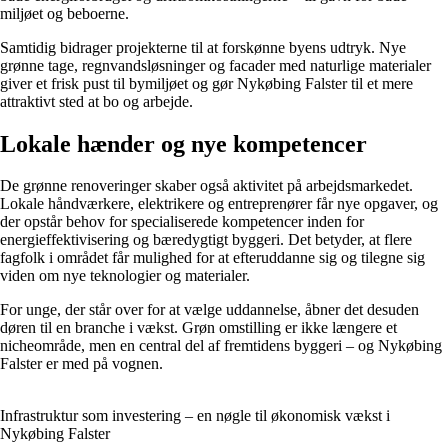
miljøet og beboerne.
Samtidig bidrager projekterne til at forskønne byens udtryk. Nye
grønne tage, regnvandsløsninger og facader med naturlige materialer
giver et frisk pust til bymiljøet og gør Nykøbing Falster til et mere
attraktivt sted at bo og arbejde.
Lokale hænder og nye kompetencer
De grønne renoveringer skaber også aktivitet på arbejdsmarkedet.
Lokale håndværkere, elektrikere og entreprenører får nye opgaver, og
der opstår behov for specialiserede kompetencer inden for
energieffektivisering og bæredygtigt byggeri. Det betyder, at flere
fagfolk i området får mulighed for at efteruddanne sig og tilegne sig
viden om nye teknologier og materialer.
For unge, der står over for at vælge uddannelse, åbner det desuden
døren til en branche i vækst. Grøn omstilling er ikke længere et
nicheområde, men en central del af fremtidens byggeri – og Nykøbing
Falster er med på vognen.
Infrastruktur som investering – en nøgle til økonomisk vækst i
Nykøbing Falster