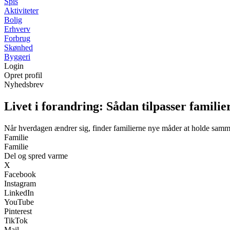
Spis
Aktiviteter
Bolig
Erhverv
Forbrug
Skønhed
Byggeri
Login
Opret profil
Nyhedsbrev
Livet i forandring: Sådan tilpasser familie
Når hverdagen ændrer sig, finder familierne nye måder at holde sam
Familie
Familie
Del og spred varme
X
Facebook
Instagram
LinkedIn
YouTube
Pinterest
TikTok
Mail