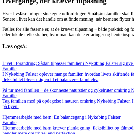
Overgange, der kræver tilpasning
Hver livsfase bringer sine egne udfordringer. Småbørnsfamilier skal fi
Senere i livet kan det handle om at finde mening, når børnene flytter 
Fælles for alle faserne er, at de kræver tilpasning – både praktisk og 
eller lokale fællesskaber, hvor man kan dele erfaringer og hente inspir
Læs også:
Livet i forandring: Sådan tilpasser familier i Nykøbing Falster sig nye 
Familie
I Nykøbing Falster oplever mange familier, hvordan livets skiftende fa
fleksibilitet bliver nøglen til et balanceret familieliv.
På tur med familien – de skønneste naturstier og cykelruter omkring 
Familie
Tag familien med på opdagelse i naturen omkring Nykøbing Falster. Her 
på byen.
Hjemmearbejde med børn: En balancegang i Nykøbing Falster
Familie
Hjemmearbejde med børn kræver planlægning, fleksibilitet og tålmodi
handler mere om trivsel end perfektion.