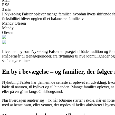
Mail
RSS
3 min
I Nykøbing Falster oplever mange familier, hvordan livets skiftende fa
fleksibilitet bliver nøglen til et balanceret familieliv.
Mandy Olesen
Mandy
Olesen
Livet i en by som Nykøbing Falster er præget af både tradition og fora
småbørnsår til teenageperioder, fra flytninger til nye jobmuligheder 
skabe nye rutiner.
En by i bevægelse – og familier, der følge
Nykøbing Falster har gennem de seneste år oplevet en udvikling, hvor
både til naturen, til bylivet og til hinanden. Mange familier oplever, a
eller på en gåtur langs Guldborgsund.
Når hverdagen ændrer sig – fx når børnene starter i skole, når en foræld
med at hente børn, eller venner, der mødes til fælles aktiviteter i byens