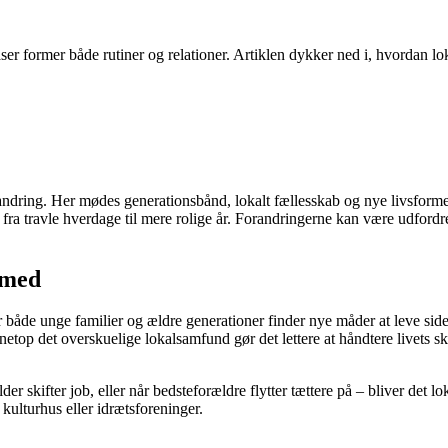
ser former både rutiner og relationer. Artiklen dykker ned i, hvordan lo
ndring. Her mødes generationsbånd, lokalt fællesskab og nye livsformer i
og fra travle hverdage til mere rolige år. Forandringerne kan være udf
r med
 både unge familier og ældre generationer finder nye måder at leve side
t netop det overskuelige lokalsamfund gør det lettere at håndtere livets s
er skifter job, eller når bedsteforældre flytter tættere på – bliver det l
 kulturhus eller idrætsforeninger.