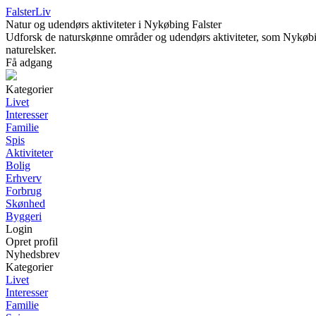
FalsterLiv
Natur og udendørs aktiviteter i Nykøbing Falster
Udforsk de naturskønne områder og udendørs aktiviteter, som Nykøbing
naturelsker.
Få adgang
Kategorier
Livet
Interesser
Familie
Spis
Aktiviteter
Bolig
Erhverv
Forbrug
Skønhed
Byggeri
Login
Opret profil
Nyhedsbrev
Kategorier
Livet
Interesser
Familie