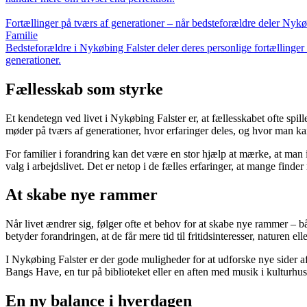
Fortællinger på tværs af generationer – når bedsteforældre deler Nykøb
Familie
Bedsteforældre i Nykøbing Falster deler deres personlige fortællinger
generationer.
Fællesskab som styrke
Et kendetegn ved livet i Nykøbing Falster er, at fællesskabet ofte spil
møder på tværs af generationer, hvor erfaringer deles, og hvor man kan 
For familier i forandring kan det være en stor hjælp at mærke, at man ik
valg i arbejdslivet. Det er netop i de fælles erfaringer, at mange finder
At skabe nye rammer
Når livet ændrer sig, følger ofte et behov for at skabe nye rammer – båd
betyder forandringen, at de får mere tid til fritidsinteresser, naturen eller
I Nykøbing Falster er der gode muligheder for at udforske nye sider a
Bangs Have, en tur på biblioteket eller en aften med musik i kulturhus
En ny balance i hverdagen