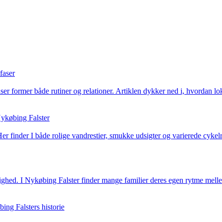
faser
ser former både rutiner og relationer. Artiklen dykker ned i, hvordan lo
Nykøbing Falster
finder I både rolige vandrestier, smukke udsigter og varierede cykelrut
ghed. I Nykøbing Falster finder mange familier deres egen rytme melle
ing Falsters historie