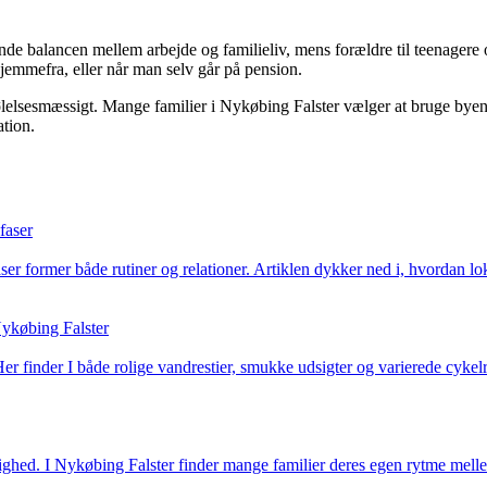
nde balancen mellem arbejde og familieliv, mens forældre til teenagere o
hjemmefra, eller når man selv går på pension.
følelsesmæssigt. Mange familier i Nykøbing Falster vælger at bruge byens 
ation.
faser
ser former både rutiner og relationer. Artiklen dykker ned i, hvordan lo
Nykøbing Falster
finder I både rolige vandrestier, smukke udsigter og varierede cykelrut
ghed. I Nykøbing Falster finder mange familier deres egen rytme melle