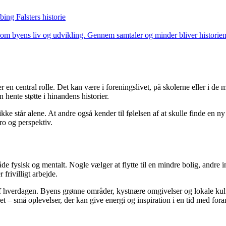
ing Falsters historie
 om byens liv og udvikling. Gennem samtaler og minder bliver historien
ler en central rolle. Det kan være i foreningslivet, på skolerne eller i d
hente støtte i hinandens historier.
ke står alene. At andre også kender til følelsen af at skulle finde en ny
 ro og perspektiv.
e fysisk og mentalt. Nogle vælger at flytte til en mindre bolig, andre in
 frivilligt arbejde.
f hverdagen. Byens grønne områder, kystnære omgivelser og lokale kultur
et – små oplevelser, der kan give energi og inspiration i en tid med fora