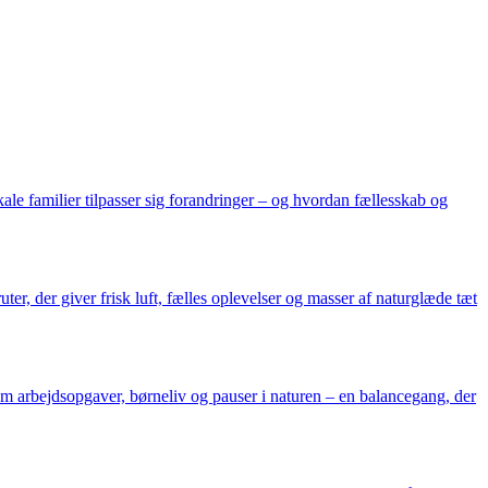
kale familier tilpasser sig forandringer – og hvordan fællesskab og
er, der giver frisk luft, fælles oplevelser og masser af naturglæde tæt
m arbejdsopgaver, børneliv og pauser i naturen – en balancegang, der