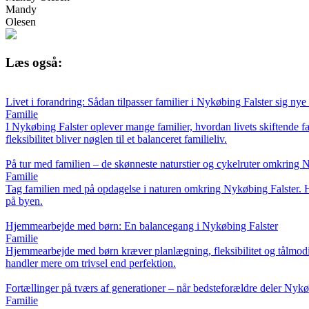
Mandy
Olesen
Læs også:
Livet i forandring: Sådan tilpasser familier i Nykøbing Falster sig nye 
Familie
I Nykøbing Falster oplever mange familier, hvordan livets skiftende fa
fleksibilitet bliver nøglen til et balanceret familieliv.
På tur med familien – de skønneste naturstier og cykelruter omkring 
Familie
Tag familien med på opdagelse i naturen omkring Nykøbing Falster. Her 
på byen.
Hjemmearbejde med børn: En balancegang i Nykøbing Falster
Familie
Hjemmearbejde med børn kræver planlægning, fleksibilitet og tålmodi
handler mere om trivsel end perfektion.
Fortællinger på tværs af generationer – når bedsteforældre deler Nykøb
Familie