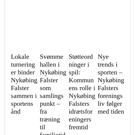
Lokale
Svømme
Støtteord
Nye
turnering
hallen i
ninger i
trends i
er binder
Nykøbing
spil:
sporten –
Nykøbing
Falster
Kommun
Nykøbing
Falster
som
ens rolle i
Falsters
sammen i
samlings
Nykøbing
forenings
sportens
punkt –
Falsters
liv følger
ånd
fra
idrætsfor
med tiden
træning
eningers
til
fremtid
familietid